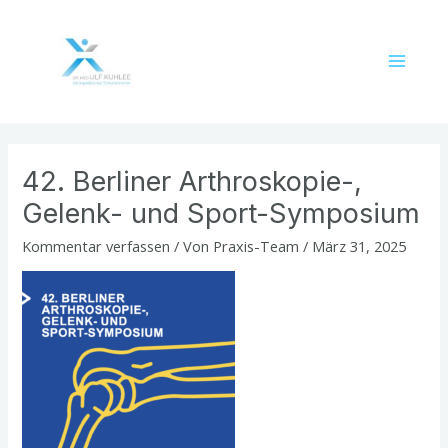
Zum
Post
Main
Inhalt
navigation
Menu
springen
42. Berliner Arthroskopie-,
Gelenk- und Sport-Symposium
Kommentar verfassen
/ Von
Praxis-Team
/
März 31, 2025