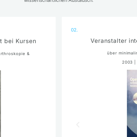
02.
Veranstalter in
it bei Kursen
über minimali
Arthroskopie &
2003 |