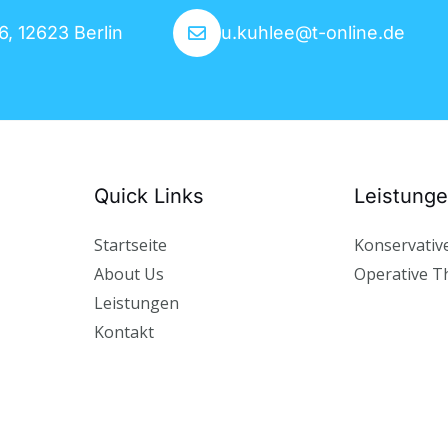
, 12623 Berlin
u.kuhlee@t-online.de
Quick Links
Leistung
Startseite
Konservativ
About Us
Operative T
Leistungen
Kontakt