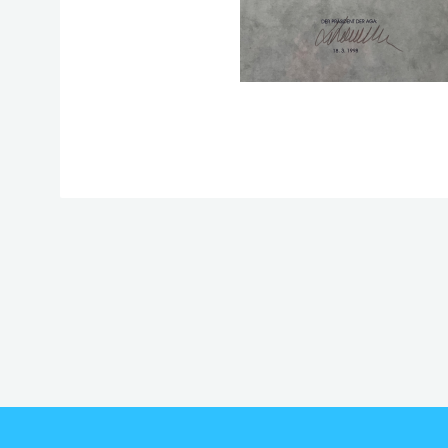
4. Symposium Minimalinvasive Schulterc
2015