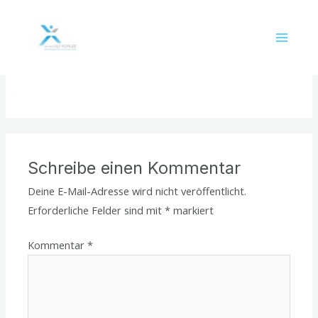
Zum
Main
Inhalt
bg-graphic-1
Menu
springen
Kommentar verfassen
/ Von
Praxis-Team
/
Mai 3, 2021
Schreibe einen Kommentar
Deine E-Mail-Adresse wird nicht veröffentlicht.
Erforderliche Felder sind mit
*
markiert
Kommentar
*