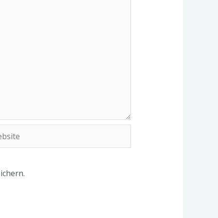
site
ichern.